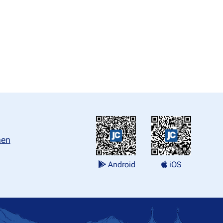
nen
Android
iOS