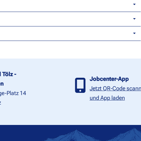
 Tölz -
Jobcenter-App
en
Jetzt QR-Code scan
e-Platz 14
und App laden
z