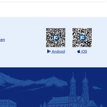
nen
Android
iOS