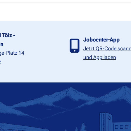
 Tölz -
Jobcenter-App
en
Jetzt QR-Code scan
e-Platz 14
und App laden
z