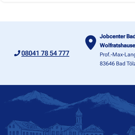
Jobcenter Bad
Wolfratshaus
08041 78 54 777
Prof.-Max-Lang
83646 Bad Töl